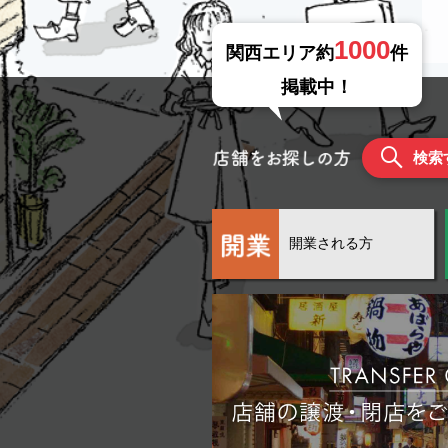
1000
関西エリア約
件
掲載中！
検索
開業される方