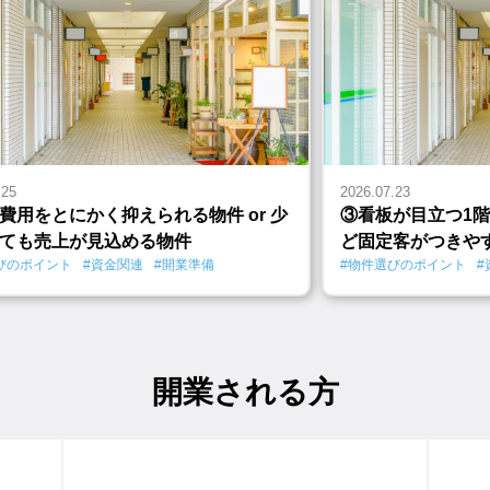
.25
2026.07.23
費用をとにかく抑えられる物件 or 少
③看板が目立つ1階
ても売上が見込める物件
ど固定客がつきや
びのポイント
#資金関連
#開業準備
#物件選びのポイント
#
開業される方