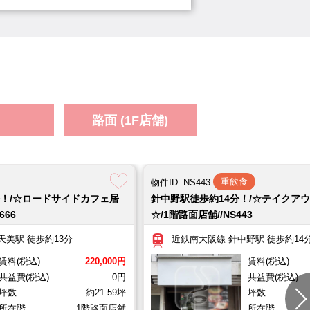
11.87坪
所在階
1階路面店舗
保証金
店舗＋2階//HT1077
延）
約24.26坪
所在階
1階路面店舗＋2階
路面 (1F店舗)
,000円
中
重飲食
物件ID: NS443
分！/☆ロードサイドカフェ居
針中野駅徒歩約14分！/☆テイクア
階路面店舗//HT1076
666
☆/1階路面店舗//NS443
9.37坪
所在階
1階路面店舗
敷金
天美駅 徒歩約13分
近鉄南大阪線 針中野駅 徒歩約14
賃料(税込)
220,000円
賃料(税込)
共益費(税込)
0円
共益費(税込)
坪数
約21.59坪
坪数
所在階
1階路面店舗
所在階