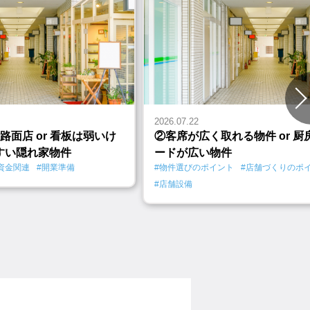
2026.07.22
路面店 or 看板は弱いけ
②客席が広く取れる物件 or 
すい隠れ家物件
ードが広い物件
資金関連
#開業準備
#物件選びのポイント
#店舗づくりのポ
#店舗設備