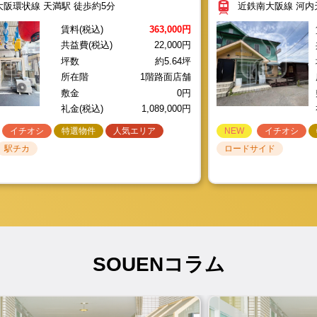
礼金(税込)
1,100,000円
大阪環状線 天満駅 徒歩約5分
近鉄南大阪線 河内
たい方
イチオシ
イチオシ
イチオシ
特選物件
特選物件
特選物件
人気エリア
人気エリア
人気エリア
イチオシ
NEW
NEW
NEW
イチオシ
イチオシ
イチオシ
特選物件
売買をお考えの方
シ
特選物件
路面
駅チカ
大通り
2026.08.03
物件ID: X665
駅チカ
駅チカ
駅チカ
駅チカ
ロードサイド
ロードサイド
ロードサイド
賃料(税込)
363,000円
をお考えの方
し
共益費(税込)
22,000円
古市駅徒歩約9分！/☆事務所跡☆/1階路面店舗/
坪数
約5.64坪
近鉄南大阪線・長野線 古市駅 徒歩約9分
所在階
1階路面店舗
賃料(税込)
135,000円
共益費(税込)
0円
坪数
約
敷金
0円
245,455円
礼金(税込)
135,000円
礼金(税込)
1,089,000円
イチオシ
特選物件
人気エリア
NEW
イチオシ
重飲食
2026.08.06
物件ID: U1081
駅チカ
ロードサイド
天満駅徒歩約5分！/☆立ち飲み屋居抜き☆/1階路
JR大阪環状線 天満駅 徒歩約5分
賃料(税込)
363,000円
共益費(税込)
22,000円
円
礼金(税込)
1,089,000円
SOUENコラム