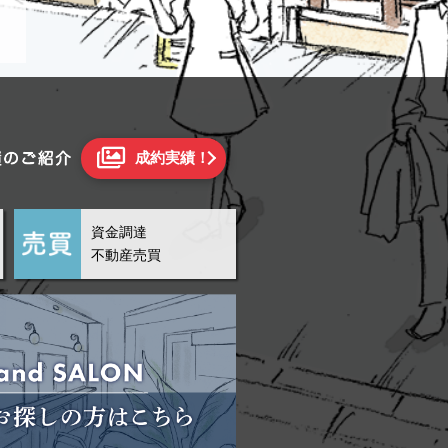
成約実績！
資金調達
不動産売買
/X665
11.62坪
所在階
1階路面店舗
敷金