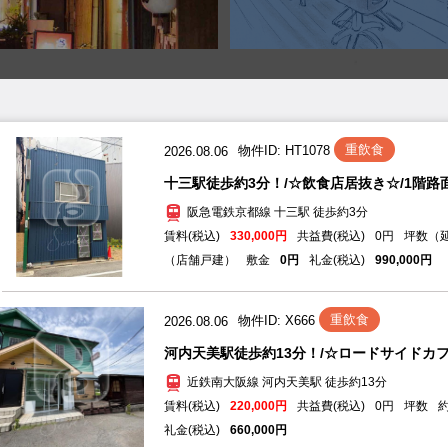
重飲食
2026.08.06
物件ID: U1081
天満駅徒歩約5分！/☆立ち飲み屋居抜き☆/1階路
JR大阪環状線 天満駅 徒歩約5分
賃料(税込)
363,000円
共益費(税込)
22,000円
円
礼金(税込)
1,089,000円
重飲食
2026.08.06
物件ID: HT1078
十三駅徒歩約3分！/☆飲食店居抜き☆/1階路面店
重飲食
2026.08.06
物件ID: X666
阪急電鉄京都線 十三駅 徒歩約3分
河内天美駅徒歩約13分！/☆ロードサイドカフェ
賃料(税込)
330,000円
共益費(税込)
0円
坪数（
近鉄南大阪線 河内天美駅 徒歩約13分
（店舗戸建）
敷金
0円
礼金(税込)
990,000円
賃料(税込)
220,000円
共益費(税込)
0円
坪数
約
礼金(税込)
660,000円
重飲食
2026.08.05
物件ID: NS443
針中野駅徒歩約14分！/☆テイクアウト店居抜き☆
近鉄南大阪線 針中野駅 徒歩約14分