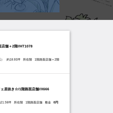
面店舗//U1081
坪数
約5.64坪
所在階
1階路面店舗
敷金
0
舗＋2階//HT1078
居抜き☆/1階路面店舗//X666
延）
約18.93坪
所在階
1階路面店舗＋2階
21.59坪
所在階
1階路面店舗
敷金
0円
/1階路面店舗//NS443