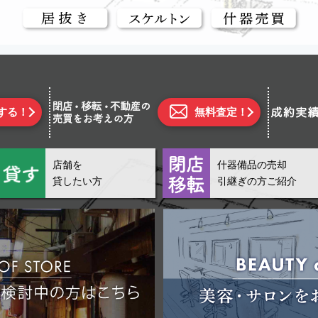
する！
無料査定！
店舗を
什器備品の売却
貸したい方
引継ぎの方ご紹介
2026.08.03
物件ID: X665
古市駅徒歩約9分！/☆事務所跡☆/1階路面店舗/
近鉄南大阪線・長野線 古市駅 徒歩約9分
賃料(税込)
135,000円
共益費(税込)
0円
坪数
約
245,455円
礼金(税込)
135,000円