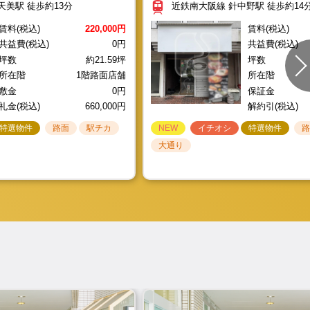
天美駅 徒歩約13分
近鉄南大阪線 針中野駅 徒歩約14
特選物件
特選物件
特選物件
人気エリア
路面
路面
路面
路面
駅チカ
駅チカ
駅チカ
イチオシ
NEW
NEW
NEW
イチオシ
イチオシ
イチオシ
特選物件
特選物件
特選物件
特選物件
人気エリア
駅チカ
大通り
大通り
大通り
大通り
賃料(税込)
220,000円
賃料(税込)
共益費(税込)
0円
共益費(税込)
/X665
坪数
約21.59坪
坪数
所在階
1階路面店舗
所在階
11.62坪
所在階
1階路面店舗
敷金
敷金
0円
保証金
礼金(税込)
660,000円
解約引(税込)
特選物件
路面
駅チカ
NEW
イチオシ
特選物件
大通り
面店舗//U1081
坪数
約5.64坪
所在階
1階路面店舗
敷金
0