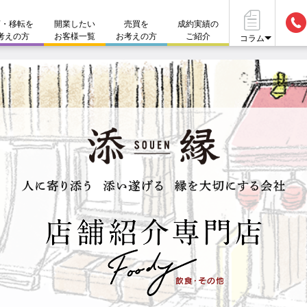
店・移転を
開業したい
売買を
成約実績の
考えの方
お客様一覧
お考えの方
ご紹介
コラム
ークレット物件も多数ございます。お気軽にお問い合わせくだ
居抜き物件とは
開業資
店舗運営サポート
#店舗づくりのポイント
#仲介
店舗を貸したい方
#店舗設備
#資金
不動産
閉店・移転をお考えの方