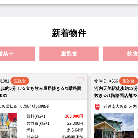
賃料(税込)
132,000円
共益費(税込)
0円
坪数
約
720,000円
解約引(税込)
360,000円
重飲食
2026.08.04
物件ID: HT1077
新着物件
深江橋駅徒歩約3分！/☆居酒屋居抜き☆/1階路面
大阪メトロ中央線 深江橋駅 徒歩約3分
賃料(税込)
440,000円
共益費(税込)
0円
坪数（
営業中
重飲食
飲食
（1棟貸店舗）
敷金
400,000円
礼金(税込)
880
営業
重飲食
2026.08.04
物件ID: HT1076
重飲食
重飲食
U1081
物件ID: X666
歩約5分！/☆立ち飲み屋居抜き☆/1階路面
河内天美駅徒歩約13
千林駅徒歩約1分の駅チカ！/☆居酒屋居抜き☆/1
081
抜き☆/1階路面店舗//X
京阪電鉄本線 千林駅 徒歩約1分
賃料(税込)
220,000円
共益費(税込)
0円
坪数
約
大阪環状線 天満駅 徒歩約5分
近鉄南大阪線 河内
200,000円
礼金(税込)
440,000円
賃料(税込)
363,000円
共益費(税込)
22,000円
坪数
約5.64坪
重飲食
2026.08.04
物件ID: S1392
所在階
1階路面店舗