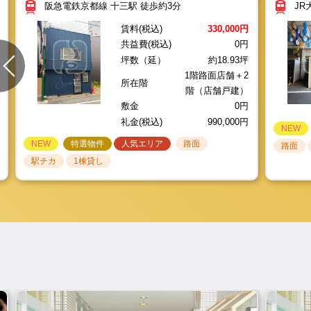
礼金(税込)
礼金(税込)
礼金(税込)
990,000円
990,000円
990,000円
阪急電鉄京都線 十三駅 徒歩約3分
JR
店舗を貸し
NEW
イチオシ
人気エリア
路面
NEW
NEW
NEW
NEW
NEW
NEW
特選物件
特選物件
特選物件
人気エリア
人気エリア
人気エリア
路面
路面
路面
イチオ
駅チカ
路面
路面
路面
賃料(税込)
330,000円
閉店・移転
駅チカ
駅チカ
駅チカ
1棟貸し
1棟貸し
1棟貸し
1棟貸
共益費(税込)
0円
坪数（延）
約18.93坪
1階路面店舗＋2
所在階
階（店舗戸建）
敷金
0円
礼金(税込)
990,000円
NEW
NEW
特選物件
人気エリア
路面
路面
駅チカ
1棟貸し