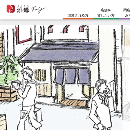
開業される方
コラム
お問い合わせ
店舗を
閉
開業される方
貸したい方
お
ホームページに掲載できないシ
開業スタイル
開業までのスケジュール
コラム
#開業準備
開業される方
#物件選びのポイント