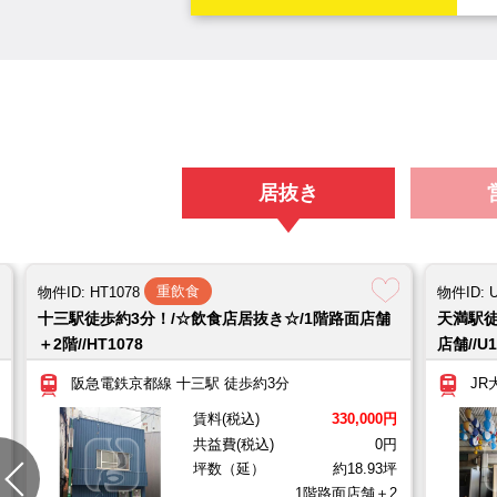
居抜き
重飲食
物件ID: HT1078
物件ID: 
十三駅徒歩約3分！/☆飲食店居抜き☆/1階路面店舗
天満駅徒
＋2階//HT1078
店舗//U1
阪急電鉄京都線 十三駅 徒歩約3分
JR
賃料(税込)
330,000円
共益費(税込)
0円
坪数（延）
約18.93坪
1階路面店舗＋2