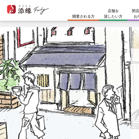
開業される方
コラム
お問い合わせ
店舗を
閉
開業される方
貸したい方
お
ホームページに掲載できないシ
開業スタイル
開業までのスケジュール
コラム
#開業準備
開業される方
#物件選びのポイント