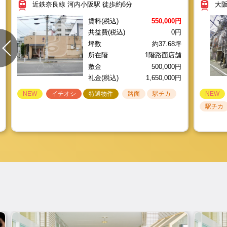
礼金(税込)
990,000円
近鉄奈良線 河内小阪駅 徒歩約6分
大阪
店舗を貸し
NEW
NEW
NEW
イチオシ
イチオシ
イチオシ
特選物件
特選物件
特選物件
路面
路面
路面
駅チカ
駅チカ
駅チカ
NEW
NEW
NEW
NEW
NEW
特選物件
人気エリア
路面
路面
路面
駅チカ
路面
賃料(税込)
550,000円
閉店・移転
駅チカ
1棟貸し
共益費(税込)
0円
坪数
約37.68坪
所在階
1階路面店舗
敷金
500,000円
礼金(税込)
1,650,000円
NEW
イチオシ
特選物件
路面
駅チカ
NEW
駅チカ