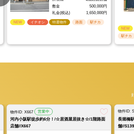
敷金
500,000円
礼金(税込)
1,650,000円
NEW
イチオシ
特選物件
路面
駅チカ
NEW
駅チカ
物件ID: S
営業中
営業中
営業中
重飲食
物件ID: X667
物件ID: HT1078
物件ID: X667
物件ID: X667
物件ID: 
物件ID: 
物件ID: 
河内小阪駅徒歩約6分！/☆居酒屋居抜き☆/1階路面
十三駅徒歩約3分！/☆飲食店居抜き☆/1階路面店舗
河内小阪駅徒歩約6分！/☆居酒屋居抜き☆/1階路面
河内小阪駅徒歩約6分！/☆居酒屋居抜き☆/1階路面
四ツ橋駅
天満駅徒
長堀橋駅
四ツ橋駅
店舗//X667
＋2階//HT1078
店舗//X667
店舗//X667
舗//S13
店舗//U1
舗//S13
舗//S13
近鉄奈良線 河内小阪駅 徒歩約6分
阪急電鉄京都線 十三駅 徒歩約3分
近鉄奈良線 河内小阪駅 徒歩約6分
近鉄奈良線 河内小阪駅 徒歩約6分
大阪
JR
大阪
大阪
賃料(税込)
賃料(税込)
賃料(税込)
賃料(税込)
550,000円
330,000円
550,000円
550,000円
共益費(税込)
共益費(税込)
共益費(税込)
共益費(税込)
0円
0円
0円
0円
坪数
坪数（延）
坪数
坪数
約37.68坪
約18.93坪
約37.68坪
約37.68坪
物件ID: S
営業中
物件ID: X667
1階路面店舗＋2
所在階
所在階
所在階
1階路面店舗
1階路面店舗
1階路面店舗
所在階
河内小阪駅徒歩約6分！/☆居酒屋居抜き☆/1階路面
長堀橋駅
階（店舗戸建）
敷金
敷金
敷金
500,000円
500,000円
500,000円
店舗//X667
舗//S13
敷金
0円
礼金(税込)
礼金(税込)
礼金(税込)
1,650,000円
1,650,000円
1,650,000円