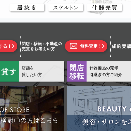
する！
無料査定！
店舗を
什器備品の売却
貸したい方
引継ぎの方ご紹介
営業
重飲食
2026.08.04
物件ID: HT1076
千林駅徒歩約1分の駅チカ！/☆居酒屋居抜き☆/1
京阪電鉄本線 千林駅 徒歩約1分
賃料(税込)
220,000円
共益費(税込)
0円
坪数
約
200,000円
礼金(税込)
440,000円