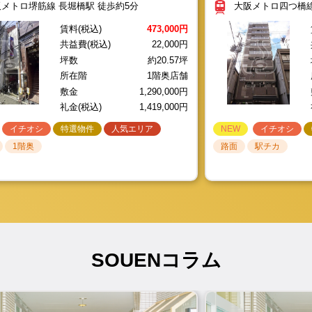
（1棟貸店舗）
敷金
400,000円
礼金(税込)
880
メトロ堺筋線 長堀橋駅 徒歩約5分
大阪メトロ四つ橋線
たい方
イチオシ
イチオシ
イチオシ
イチオシ
特選物件
特選物件
特選物件
特選物件
人気エリア
人気エリア
人気エリア
人気エリア
イチオシ
NEW
NEW
NEW
イチオシ
イチオシ
イチオシ
人気エリ
売買をお考えの方
駅チカ
駅チカ
駅チカ
1階奥
ロードサイド
路面
駅チカ
賃料(税込)
473,000円
をお考えの方
共益費(税込)
22,000円
営業
重飲食
2026.08.04
物件ID: HT1076
坪数
約20.57坪
千林駅徒歩約1分の駅チカ！/☆居酒屋居抜き☆/1
所在階
1階奥店舗
京阪電鉄本線 千林駅 徒歩約1分
敷金
1,290,000円
礼金(税込)
1,419,000円
賃料(税込)
220,000円
共益費(税込)
0円
坪数
約
200,000円
礼金(税込)
440,000円
イチオシ
特選物件
人気エリア
NEW
イチオシ
1階奥
路面
駅チカ
2026.08.07
物件ID: S1394
長堀橋駅徒歩約5分！/☆スケルトン☆/1階奥店舗
大阪メトロ堺筋線 長堀橋駅 徒歩約5分
賃料(税込)
473,000円
共益費(税込)
22,000円
1,290,000円
礼金(税込)
1,419,000円
SOUENコラム