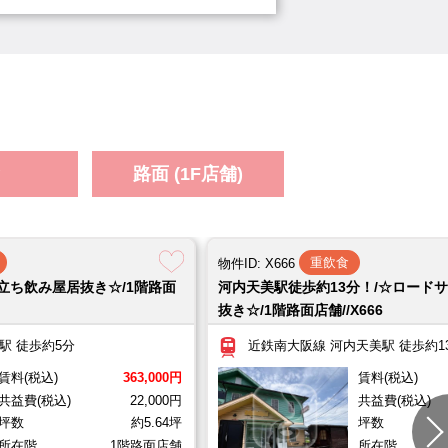
16.98坪
所在階
1階路面店舗
敷金
舗＋2階//HT1078
路面 (1F店舗)
延）
約18.93坪
所在階
1階路面店舗＋2階
重飲食
物件ID: X666
立ち飲み屋居抜き☆/1階路面
河内天美駅徒歩約13分！/☆ロード
抜き☆/1階路面店舗//X666
面店舗//U1081
駅 徒歩約5分
近鉄南大阪線 河内天美駅 徒歩約1
坪数
約5.64坪
所在階
1階路面店舗
敷金
0
賃料(税込)
363,000円
賃料(税込)
共益費(税込)
22,000円
共益費(税込)
坪数
約5.64坪
坪数
所在階
1階路面店舗
所在階