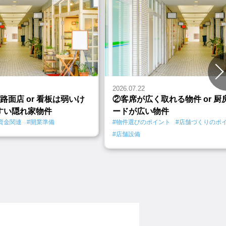
2026.07.22
路面店 or 看板は弱いけ
②客席が広く取れる物件 or 
すい隠れ家物件
ードが広い物件
資金関連
#開業準備
#物件選びのポイント
#店舗づくりのポ
#店舗設備