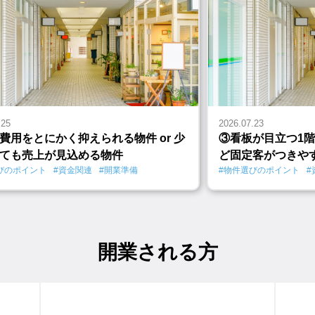
.25
2026.07.23
費用をとにかく抑えられる物件 or 少
③看板が目立つ1階
ても売上が見込める物件
ど固定客がつきや
びのポイント
#資金関連
#開業準備
#物件選びのポイント
#
開業される方