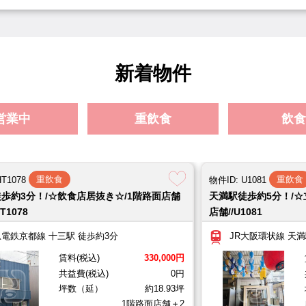
大阪メトロ谷町線 平野駅 徒歩約11分
賃料(税込)
143,000円
共益費(税込)
0円
坪数
約
130,000円
礼金(税込)
143,000円
新着物件
重飲食
2026.08.06
物件ID: HT1078
十三駅徒歩約3分！/☆飲食店居抜き☆/1階路面店
営業中
重飲食
飲食
阪急電鉄京都線 十三駅 徒歩約3分
賃料(税込)
330,000円
共益費(税込)
0円
坪数（
（店舗戸建）
敷金
0円
礼金(税込)
990,000円
重飲食
重飲食
HT1078
物件ID: U1081
重飲食
2026.08.06
物件ID: U1081
歩約3分！/☆飲食店居抜き☆/1階路面店舗
天満駅徒歩約5分！/☆
T1078
店舗//U1081
天満駅徒歩約5分！/☆立ち飲み屋居抜き☆/1階路
電鉄京都線 十三駅 徒歩約3分
JR大阪環状線 天満
JR大阪環状線 天満駅 徒歩約5分
賃料(税込)
363,000円
共益費(税込)
22,000円
賃料(税込)
330,000円
円
礼金(税込)
1,089,000円
共益費(税込)
0円
坪数（延）
約18.93坪
1階路面店舗＋2