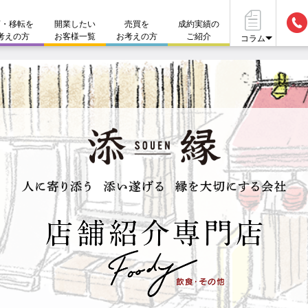
店・移転を
開業したい
売買を
成約実績の
考えの方
お客様一覧
お考えの方
ご紹介
コラム
ークレット物件も多数ございます。お気軽にお問い合わせくだ
居抜き物件とは
開業資
店舗運営サポート
#店舗づくりのポイント
#仲介
店舗を貸したい方
#店舗設備
#資金
不動産
閉店・移転をお考えの方