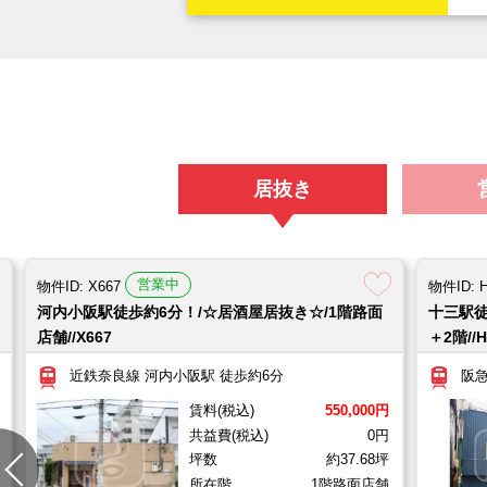
居抜き
営業中
物件ID: X667
物件ID: 
河内小阪駅徒歩約6分！/☆居酒屋居抜き☆/1階路面
十三駅徒
店舗//X667
＋2階//H
近鉄奈良線 河内小阪駅 徒歩約6分
阪急
賃料(税込)
550,000円
共益費(税込)
0円
坪数
約37.68坪
所在階
1階路面店舗