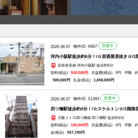
2026.08.07
物件ID: S1394
長堀橋駅徒歩約5分！/☆スケルトン☆/1階奥店舗
大阪メトロ堺筋線 長堀橋駅 徒歩約5分
賃料(税込)
473,000円
共益費(税込)
22,000円
営業中
2026.08.07
物件ID: X667
1,290,000円
礼金(税込)
1,419,000円
河内小阪駅徒歩約6分！/☆居酒屋居抜き☆/1階路
近鉄奈良線 河内小阪駅 徒歩約6分
営業中
2026.08.07
物件ID: S1393
賃料(税込)
550,000円
共益費(税込)
0円
坪数
約
四ツ橋駅徒歩約4分！/☆スケルトン☆/1階路面店
500,000円
礼金(税込)
1,650,000円
大阪メトロ四つ橋線 四ツ橋駅 徒歩約4分
賃料(税込)
185,900円
共益費(税込)
0円
坪数
約
金(税込)
557,700円
2026.08.07
物件ID: NS444
平野駅徒歩約11分！/☆スケルトン☆/1階路面店舗