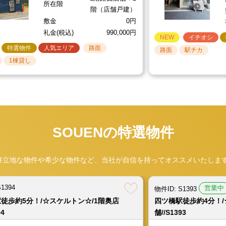
重飲食
2026.08.06
物件ID: X666
所在階
階（店舗戸建）
河内天美駅徒歩約13分！/☆ロードサイドカフェ
敷金
0円
礼金(税込)
990,000円
近鉄南大阪線 河内天美駅 徒歩約13分
NEW
イチオシ
賃料(税込)
220,000円
共益費(税込)
0円
坪数
約
特選物件
人気エリア
路面
路面
駅チカ
礼金(税込)
660,000円
1棟貸し
重飲食
2026.08.05
物件ID: NS443
1394
物件ID: NS444
営業中
営業中
営業中
重飲食
重飲食
重飲
S1393
U1081
S1393
物件ID: HT1076
物件ID: X666
物件ID: S1393
針中野駅徒歩約14分！/☆テイクアウト店居抜き☆
徒歩約4分！/☆スケルトン☆/1階路面店
歩約5分！/☆立ち飲み屋居抜き☆/1階路面
徒歩約5分！/☆スケルトン☆/1階奥店
徒歩約4分！/☆スケルトン☆/1階路面店
千林駅徒歩約1分の駅チ
河内天美駅徒歩約13
四ツ橋駅徒歩約4分！/
平野駅徒歩約11分！/
近鉄南大阪線 針中野駅 徒歩約14分
93
081
94
93
路面店舗//HT1076
抜き☆/1階路面店舗//X
舗//S1393
舗//NS444
SOUENの特選物件
賃料(税込)
132,000円
共益費(税込)
0円
坪数
約
720,000円
解約引(税込)
360,000円
メトロ四つ橋線 四ツ橋駅 徒歩約4分
大阪環状線 天満駅 徒歩約5分
メトロ堺筋線 長堀橋駅 徒歩約5分
メトロ四つ橋線 四ツ橋駅 徒歩約4分
京阪電鉄本線 千林
近鉄南大阪線 河内
大阪メトロ四つ橋線
大阪メトロ谷町線 
好立地な物件や希少な物件など、当社が自信を持ってオススメいたします
賃料(税込)
賃料(税込)
賃料(税込)
賃料(税込)
185,900円
363,000円
473,000円
185,900円
共益費(税込)
共益費(税込)
共益費(税込)
共益費(税込)
22,000円
22,000円
0円
0円
重飲食
2026.08.04
物件ID: HT1077
坪数
坪数
坪数
坪数
約20.57坪
約6.78坪
約5.64坪
約6.78坪
1394
営業中
物件ID: S1393
深江橋駅徒歩約3分！/☆居酒屋居抜き☆/1階路面
所在階
所在階
所在階
所在階
1階路面店舗
1階路面店舗
1階路面店舗
1階奥店舗
徒歩約5分！/☆スケルトン☆/1階奥店
四ツ橋駅徒歩約4分！/
大阪メトロ中央線 深江橋駅 徒歩約3分
敷金
敷金
敷金
敷金
1,290,000円
0円
0円
0円
94
舗//S1393
礼金(税込)
礼金(税込)
礼金(税込)
礼金(税込)
1,089,000円
1,419,000円
557,700円
557,700円
賃料(税込)
440,000円
共益費(税込)
0円
坪数（