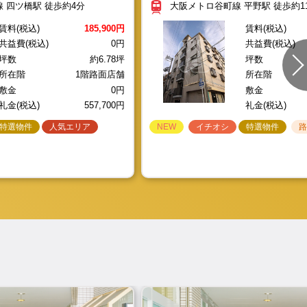
礼金(税込)
礼金(税込)
,000円
 四ツ橋駅 徒歩約4分
大阪メトロ谷町線 平野駅 徒歩約1
ア
特選物件
特選物件
特選物件
路面
人気エリア
路面
路面
駅チカ
駅チカ
駅チカ
イチオシ
NEW
イチオシ
特選物件
特選物件
路面
駅
イチオシ
NEW
特選物件
特選物件
人気エリア
路面
駅
賃料(税込)
185,900円
賃料(税込)
1棟貸し
駅チカ
1棟貸し
共益費(税込)
0円
共益費(税込)
中
坪数
約6.78坪
坪数
階路面店舗//HT1076
所在階
1階路面店舗
所在階
敷金
0円
敷金
礼金(税込)
557,700円
礼金(税込)
9.37坪
所在階
1階路面店舗
敷金
特選物件
人気エリア
NEW
イチオシ
特選物件
//S1394
坪数
約20.57坪
所在階
1階奥店舗
敷金