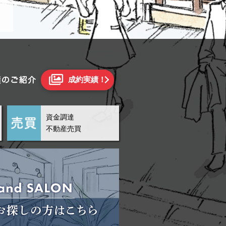
成約実績！
資金調達
不動産売買
中
階路面店舗//HT1076
9.37坪
所在階
1階路面店舗
敷金