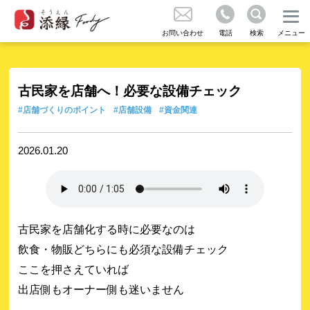
店舗を貸したい方 閉店・移転をお考えの方
受付時間：10:00 - 19:00 (日祝除く)
不動産の売買をお考えの方
お問い合わせ
電話
検索
メニュー
お問い合わせ
成約実績のご紹介
不動産の売買をお考えの方
古民家を店舗へ！必要な設備チェック
#店舗づくりのポイント
#店舗設備
#資金関連
お問い合わせ
コラム
2026.01.20
気に入り
古民家を店舗化する時に必要なのは
くある質問
飲食・物販どちらにも必須な設備チェック
ここを押さえていれば
出店側もオーナー側も迷いません
知らせ