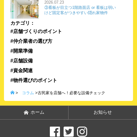
2026.07.23
③看板が目立つ1階路面店 or 看板は弱い
けど固定客がつきやすい隠れ家物件
カテゴリ：
#店舗づくりのポイント
#仲介業者の選び方
#開業準備
#店舗設備
#資金関連
#物件選びのポイント
>
コラム
>古民家を店舗へ！必要な設備チェック
ホーム
お知らせ