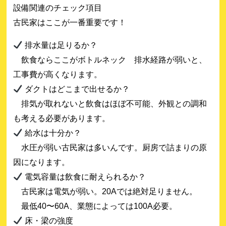
設備関連のチェック項目
古民家はここが一番重要です！
社概要
排水量は足りるか？
飲食ならここがボトルネック 排水経路が弱いと、
工事費が高くなります。
ダクトはどこまで出せるか？
排気が取れないと飲食はほぼ不可能、外観との調和
サイトマップ
も考える必要があります。
給水は十分か？
水圧が弱い古民家は多いんです。厨房で詰まりの原
プライバシーポリシー
因になります。
電気容量は飲食に耐えられるか？
古民家は電気が弱い。20Aでは絶対足りません。
最低40〜60A、業態によっては100A必要。
床・梁の強度