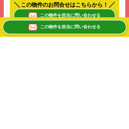
この物件のお問合せはこちらから！
この物件を担当に問い合わせる
この物件を担当に問い合わせる
お電話にて物件IDをお伝えください。
０６ー６８８１ー８１００
平日10:00-19:00 日祝除く
大阪メトロ谷町線「都島」駅から徒歩約1分の駅チ
カ！
JR大阪環状線「桜ノ宮」駅からは徒歩約11分！
駅前の大通り沿いで視認性良好なビル！
飲食店居抜きの2階店舗です♪♪
ビル1階は大手のドラッグストア、3階はカラオケボ
ックスです！
飲食店相談可能ですよ☆
煙や臭いの多い業種は不可です。ご了承ください。
業種・業態について、まずはお問い合わせください