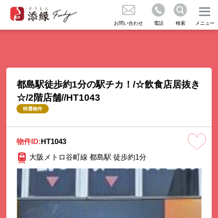
成約実績のご紹介
不動産の売買をお考えの方
お問い合わせ
電話
検索
メニュー
お問い合わせ
コラム
都島駅徒歩約1分の駅チカ！/☆飲食店居抜き
☆/2階店舗//HT1043
気に入り
特選物件
くある質問
物件ID:
HT1043
大阪メトロ谷町線 都島駅 徒歩約1分
知らせ
社概要