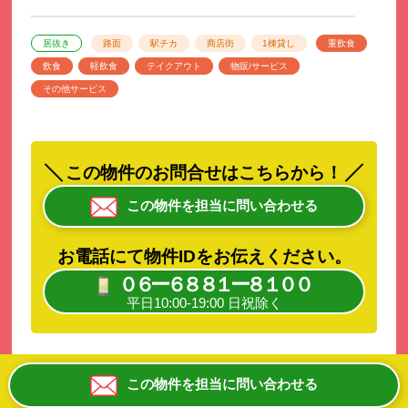
居抜き
路面
駅チカ
商店街
1棟貸し
重飲食
飲食
軽飲食
テイクアウト
物販/サービス
その他サービス
この物件のお問合せはこちらから！
この物件を担当に問い合わせる
お電話にて物件IDをお伝えください。
０６ー６８８１ー８１００
平日10:00-19:00 日祝除く
この物件を担当に問い合わせる
近鉄大阪線・奈良線「布施」駅から徒歩約6分！