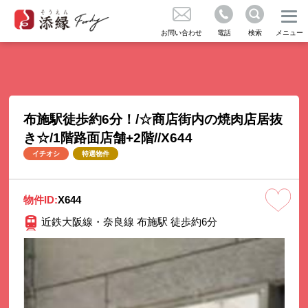
お問い合わせ
お問い合わせ
電話
検索
メニュー
コラム
気に入り
布施駅徒歩約6分！/☆商店街内の焼肉店居抜
き☆/1階路面店舗+2階//X644
イチオシ
特選物件
くある質問
物件ID:
X644
知らせ
近鉄大阪線・奈良線 布施駅 徒歩約6分
社概要