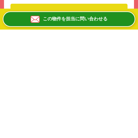
この物件のお問合せはこちらから！
この物件を担当に問い合わせる
この物件を担当に問い合わせる
お電話にて物件IDをお伝えください。
０６ー６８８１ー８１００
平日10:00-19:00 日祝除く
京阪本線「寝屋川市」駅から徒歩約21分！
大阪府道18号線沿い！
ロードサイドでお好み焼き店居抜きの1階店舗です♪♪
軽飲食から重飲食まで柔軟にご相談可能ですよ！
広々駐車場もあり☆
業種・業態について、まずは何なりとご相談くださ
いね！
現在盛業中のため、内覧をご希望の方は必ず事前の
ご予約をお願いいたします！