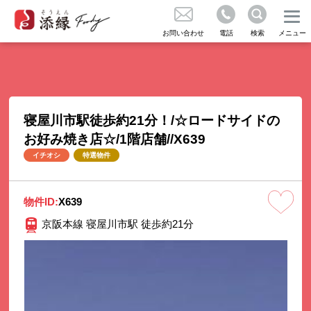
成約実績のご紹介
不動産の売買をお考えの方
お問い合わせ
電話
検索
メニュー
お問い合わせ
コラム
寝屋川市駅徒歩約21分！/☆ロードサイドの
お好み焼き店☆/1階店舗//X639
気に入り
イチオシ
特選物件
くある質問
物件ID:
X639
京阪本線 寝屋川市駅 徒歩約21分
知らせ
社概要