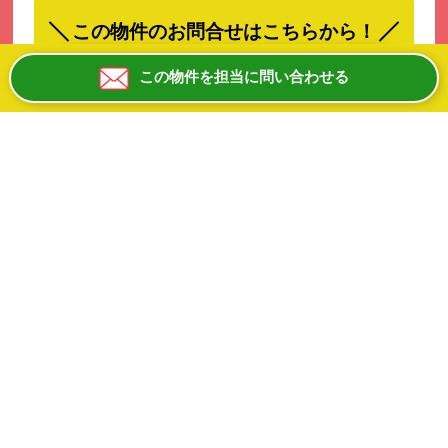
この物件のお問合せはこちらから！
この物件を担当に問い合わせる
この物件を担当に問い合わせる
お電話にて物件IDをお伝えください。
０６ー６８８１ー８１００
平日10:00-19:00 日祝除く
京阪電鉄中之島線「大江橋」駅から徒歩約4分！
JR東西線「北新地」駅からも徒歩約7分！
大阪メトロ谷町線「東梅田」駅からも徒歩約8分！
大阪メトロ四つ橋線「西梅田」駅からも徒歩約8分！
2沿線以上が利用可能な交通アクセス至便立地！
BAR居抜きの2階店舗です♪♪
BARやスナックに最適な店舗です！
業種・業態について、まずはお問い合わせください
ね！