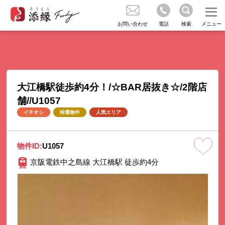
成約実績のご紹介
不動産の売買をお考えの方
お問い合わせ
電話
検索
メニュー
お問い合わせ
コラム
大江橋駅徒歩約4分！/☆BAR居抜き☆/2階店
舗//U1057
気に入り
イチオシ
特選物件
人気エリア
くある質問
物件ID:
U1057
京阪電鉄中之島線 大江橋駅 徒歩約4分
知らせ
社概要