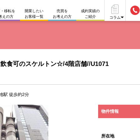
店・移転を
開業したい
売買を
成約実績の
考えの方
お客様一覧
お考えの方
ご紹介
コラム
ークレット物件も多数ございます。お気軽にお問い合わせくだ
居抜き物件とは
開業資
店舗運営サポート
#店舗づくりのポイント
#仲介
店舗を貸したい方
#店舗設備
#資金
不動産
閉店・移転をお考えの方
食可のスケルトン☆/4階店舗//U1071
地駅 徒歩約2分
物件情報
所在地