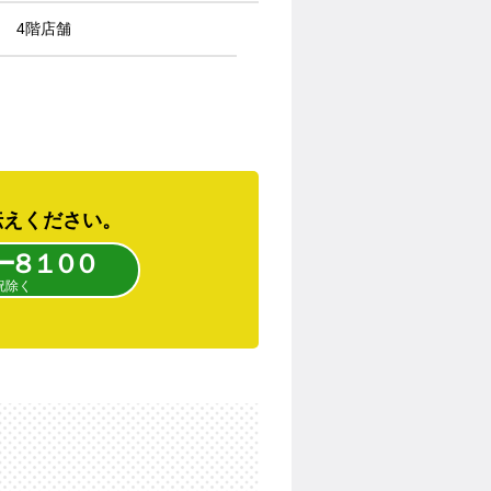
4階店舗
伝えください。
ー８１００
日祝除く