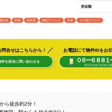
所在階
重飲食
飲食
軽飲食
物販/サービス
医療
その他サービス
お問合せはこちらから！
お電話にて物件IDをお
０６ー６８８１
物件を担当に問い合わせる
平日10:00-19:00 
から徒歩約2分！