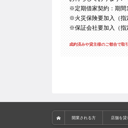
※定期借家契約：期間1
※火災保険要加入（指
※保証会社要加入（指
成約済みや貸主様のご都合で取
開業スタイル
居抜き物件とは
開業
開業される方
店舗を貸