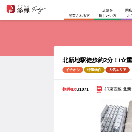
開業される方
コラム
お問い合わせ
店舗を
閉
開業される方
貸したい方
お
ホームページに掲載できないシ
開業スタイル
開業までのスケジュール
コラム
#開業準備
開業される方
#物件選びのポイント
北新地駅徒歩約2分！/☆重飲
イチオシ
特選物件
人気エリア
JR東西線 北新
物件ID:
U1071