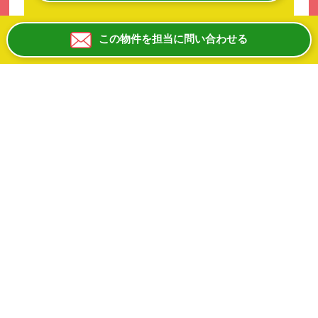
お電話にて物件IDをお伝えください。
この物件を担当に問い合わせる
０６ー６８８１ー８１００
平日10:00-19:00 日祝除く
阪急電鉄宝塚線「三国」駅から徒歩約7分！
大阪メトロ御堂筋線「東三国」駅からは徒歩約13
分！
「サンティフルみくに」の愛称で親しまれている
三国商店街内のアパレル店跡で1階路面店舗+2階（戸
建店舗）です♪♪
1階：約24.5坪、2階：約16.9坪です！
軽飲食から重飲食まで柔軟にご相談可能ですので
焼肉や焼鳥、ラーメン、イタリアン、居酒屋など
業種・業態については何でもご相談ください！
飲食だけでなく物販やサービス店舗にもおすすめ！
1棟貸しにつき、2階は事務所やストックスペースと
しての活用も◎
アーケードのある商店街なので、雨でも安心ですよ♪