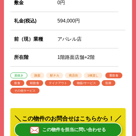
敷金
0円
礼金(税込)
594,000円
前（現）業種
アパレル店
所在階
1階路面店舗+2階
居抜き
路面
駅チカ
商店街
1棟貸し
重飲食
飲食
軽飲食
テイクアウト
物販/サービス
医療
その他サービス
この物件のお問合せはこちらから！
この物件を担当に問い合わせる