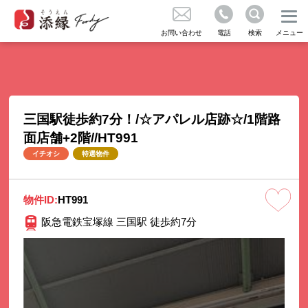
成約実績のご紹介
不動産の売買をお考えの方
お問い合わせ
電話
検索
メニュー
お問い合わせ
コラム
三国駅徒歩約7分！/☆アパレル店跡☆/1階路
面店舗+2階//HT991
気に入り
イチオシ
特選物件
くある質問
物件ID:
HT991
阪急電鉄宝塚線 三国駅 徒歩約7分
知らせ
社概要