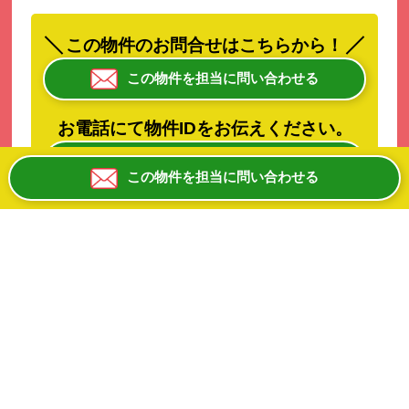
この物件のお問合せはこちらから！
この物件を担当に問い合わせる
お電話にて物件IDをお伝えください。
０６ー６８８１ー８１００
平日10:00-19:00 日祝除く
この物件を担当に問い合わせる
大阪メトロ御堂筋線・千日前線「なんば」駅から徒
歩約2分！
近鉄奈良線・阪神なんば線「大阪難波」駅からも徒
歩約4分！
大阪メトロ堺筋線・千日前線「日本橋」駅からも徒
歩約5分！
近鉄奈良線「近鉄日本橋」駅からも徒歩約5分！
2沿線以上が利用可能な交通アクセス抜群！
スケルトンの1階路面店舗+2階です♪♪