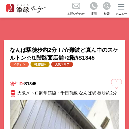
成約実績のご紹介
不動産の売買をお考えの方
お問い合わせ
電話
検索
メニュー
お問い合わせ
コラム
なんば駅徒歩約2分！/☆難波ど真ん中のスケ
気に入り
ルトン☆/1階路面店舗+2階//S1345
イチオシ
特選物件
人気エリア
くある質問
物件ID:
S1345
大阪メトロ御堂筋線・千日前線 なんば駅 徒歩約2分
知らせ
社概要